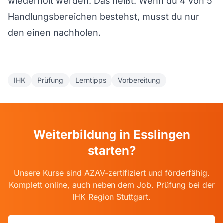
wiederholt werden. Das heißt: Wenn du 4 von 5
Handlungsbereichen bestehst, musst du nur
den einen nachholen.
IHK
Prüfung
Lerntipps
Vorbereitung
Weiterbildung in Esslingen
starten?
Unsere Kurse sind AZAV-zertifiziert und förderfähig.
Komplett online, auch neben dem Job. Prüfung bei der
IHK Region Stuttgart.